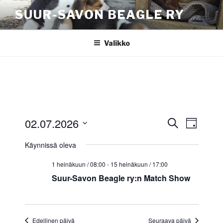
Siirry
SUUR-SAVON BEAGLE RY
sisältöön
Valikko
02.07.2026
T
T
P
E
a
a
ä
V
t
Käynnissä oleva
i
p
a
p
s
v
a
i
l
a
ä
1 heinäkuun / 08:00
-
15 heinäkuun / 17:00
h
i
Suur-Savon Beagle ry:n Match Show
h
t
t
t
u
s
u
m
e
m
p
Edellinen päivä
Seuraava päivä
a