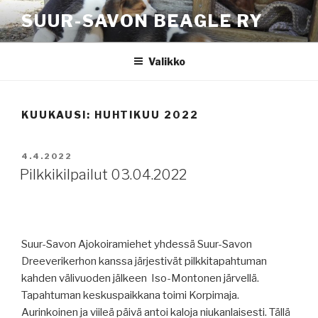
Siirry
SUUR-SAVON BEAGLE RY
sisältöön
Valikko
KUUKAUSI:
HUHTIKUU 2022
JULKAISTU
4.4.2022
Pilkkikilpailut 03.04.2022
Suur-Savon Ajokoiramiehet yhdessä Suur-Savon
Dreeverikerhon kanssa järjestivät pilkkitapahtuman
kahden välivuoden jälkeen Iso-Montonen järvellä.
Tapahtuman keskuspaikkana toimi Korpimaja.
Aurinkoinen ja viileä päivä antoi kaloja niukanlaisesti. Tällä