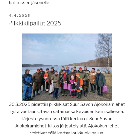
hallituksen jäsenelle.
JULKAISTU
4.4.2025
Pilkkikilpailut 2025
30.3.2025 pidettiin pilkkikisat Suur-Savon Ajokoiramiehet
ry:tä vastaan Otavan satamassa keväisen kelin salliessa.
Järjestelyvuorossa tällä kertaa oli Suur-Savon
Ajokoiramiehet, kiitos järjestelyistä. Ajokoiramiehet
voittivat tällä kertaa joukkuekilpailun.