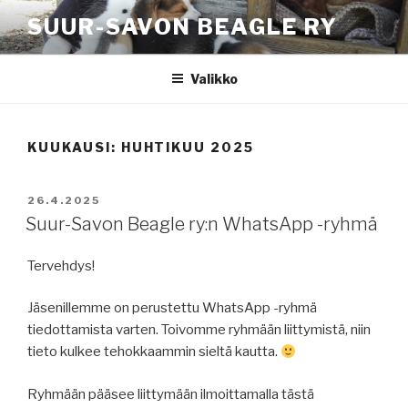
Siirry
SUUR-SAVON BEAGLE RY
sisältöön
Valikko
KUUKAUSI:
HUHTIKUU 2025
JULKAISTU
26.4.2025
Suur-Savon Beagle ry:n WhatsApp -ryhmä
Tervehdys!
Jäsenillemme on perustettu WhatsApp -ryhmä
tiedottamista varten. Toivomme ryhmään liittymistä, niin
tieto kulkee tehokkaammin sieltä kautta.
Ryhmään pääsee liittymään ilmoittamalla tästä