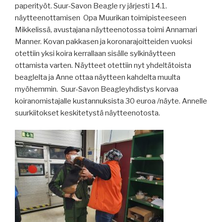
paperityöt. Suur-Savon Beagle ry järjesti 14.1.
näytteenottamisen Opa Muurikan toimipisteeseen
Mikkelissä, avustajana näytteenotossa toimi Annamari
Manner. Kovan pakkasen ja koronarajoitteiden vuoksi
otettiin yksi koira kerrallaan sisälle sylkinäytteen
ottamista varten. Näytteet otettiin nyt yhdeltätoista
beaglelta ja Anne ottaa näytteen kahdelta muulta
myöhemmin. Suur-Savon Beagleyhdistys korvaa
koiranomistajalle kustannuksista 30 euroa /näyte. Annelle
suurkiitokset keskitetystä näytteenotosta.