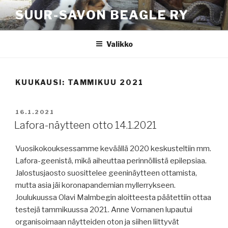
Siirry
SUUR-SAVON BEAGLE RY
sisältöön
Valikko
KUUKAUSI:
TAMMIKUU 2021
JULKAISTU
16.1.2021
Lafora-näytteen otto 14.1.2021
Vuosikokouksessamme keväällä 2020 keskusteltiin mm.
Lafora-geenistä, mikä aiheuttaa perinnöllistä epilepsiaa.
Jalostusjaosto suosittelee geeninäytteen ottamista,
mutta asia jäi koronapandemian myllerrykseen.
Joulukuussa Olavi Malmbegin aloitteesta päätettiin ottaa
testejä tammikuussa 2021. Anne Vornanen lupautui
organisoimaan näytteiden oton ja siihen liittyvät