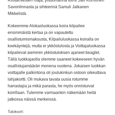
Riistamiesten maja,
ylituomarina toimi Sari Korhonen
Savonlinnasta ja sihteerinä Samuli Jalkanen
Mikkelistä.
Kokeemme Alokasluokassa koira kilpailee
ensimmäistä kertaa ja on vapautettu
osallistumismaksusta, Kilpailuluokassa koiralla on
koekäyntejä, mutta ei ykköstulosta ja Voittajaluokassa
kilpailevat aiemmin ykköstuloksen ajaneet beaglet.
Tällä luokkajaolla olemme saaneet kokeeseen hyvän
osallistujamäärän monena vuotena. Jokaisen luokkan
voittajalle palkintona oli joulukinkun ostoon oikeuttava
lahjakortti. Oli mukava tavata uusia rotumme
harrastajia ja mikä parasta, he myös onnistuivat
koirillaan. Tulemme varmaankin näkemään heitä
jatkossa näissä merkeissä.
Tulokset: