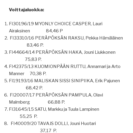
Voittajaluokka:
FI30196/19 MYONLY CHOICE CASPER, Lauri
Airaksinen 84,46 P
FI33310/16 PERÄPÖKSÄN RAKSU, Pekka Hämäläinen
83,46 P.
FI44664/14 PERÄPÖKSÄN HAKA, Jouni Liukkonen
75,83 P.
FI42375/13 KUOMIONPÄÄN RUTTU, Annamari ja Arto
Manner 70,38 P.
FI19193/16 MALISKAN SISSI SINIPIIKA, Erik Pajunen
68,42 P.
FI20007/17 PERÄPÖKSÄN PAMPULA, Olavi
Malmberg 66,88 P.
FI31645/15 SATU, Markku ja Tuula Lampinen
55,25 P.
FI40009/20 TAVAJS DOLLI, Jouni Huotari
37,17 P.