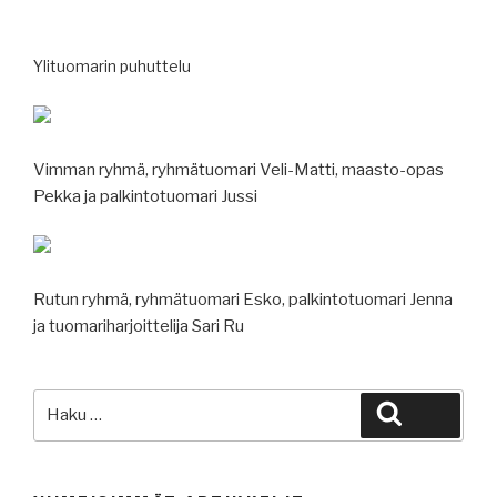
Ylituomarin puhuttelu
Vimman ryhmä, ryhmätuomari Veli-Matti, maasto-opas
Pekka ja palkintotuomari Jussi
Rutun ryhmä, ryhmätuomari Esko, palkintotuomari Jenna
ja tuomariharjoittelija Sari Ru
Etsi:
Haku