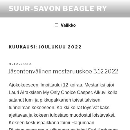
Siirry
SUUR-SAVON BEAGLE RY
sisältöön
Valikko
KUUKAUSI:
JOULUKUU 2022
JULKAISTU
4.12.2022
Jäsentenvälinen mestaruuskoe 3.12.2022
Ajokokeeseen ilmoittautui 12 koiraa. Mestariksi ajoi
Lauri Airaksisen My Only Choice Casper. Alkuviikolla
satanut lumi ja pikkupakkanen toivat talvisen
tunnelman kokeeseen. Kaikki koirat löysivät kaksi
ajettavaa ja kokeen tulostaso muodostui loistavaksi.
Kokeen keskuspaikkana toimi Harjumaan