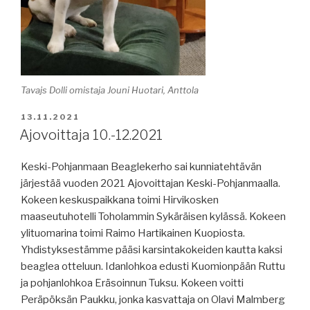
Tavajs Dolli omistaja Jouni Huotari, Anttola
JULKAISTU
13.11.2021
Ajovoittaja 10.-12.2021
Keski-Pohjanmaan Beaglekerho sai kunniatehtävän
järjestää vuoden 2021 Ajovoittajan Keski-Pohjanmaalla.
Kokeen keskuspaikkana toimi Hirvikosken
maaseutuhotelli Toholammin Sykäräisen kylässä. Kokeen
ylituomarina toimi Raimo Hartikainen Kuopiosta.
Yhdistyksestämme pääsi karsintakokeiden kautta kaksi
beaglea otteluun. Idanlohkoa edusti Kuomionpään Ruttu
ja pohjanlohkoa Eräsoinnun Tuksu. Kokeen voitti
Peräpöksän Paukku, jonka kasvattaja on Olavi Malmberg