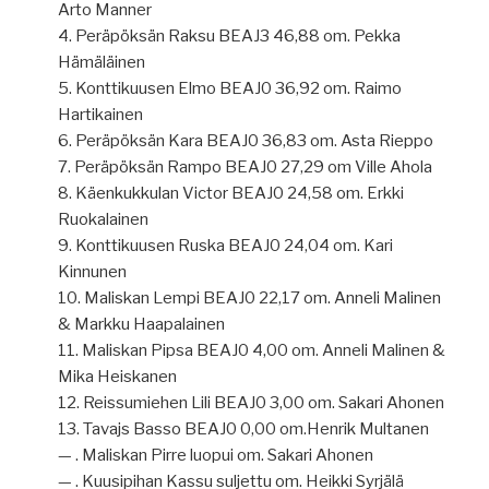
Arto Manner
4. Peräpöksän Raksu BEAJ3 46,88 om. Pekka
Hämäläinen
5. Konttikuusen Elmo BEAJ0 36,92 om. Raimo
Hartikainen
6. Peräpöksän Kara BEAJ0 36,83 om. Asta Rieppo
7. Peräpöksän Rampo BEAJ0 27,29 om Ville Ahola
8. Käenkukkulan Victor BEAJ0 24,58 om. Erkki
Ruokalainen
9. Konttikuusen Ruska BEAJ0 24,04 om. Kari
Kinnunen
10. Maliskan Lempi BEAJ0 22,17 om. Anneli Malinen
& Markku Haapalainen
11. Maliskan Pipsa BEAJ0 4,00 om. Anneli Malinen &
Mika Heiskanen
12. Reissumiehen Lili BEAJ0 3,00 om. Sakari Ahonen
13. Tavajs Basso BEAJ0 0,00 om.Henrik Multanen
— . Maliskan Pirre luopui om. Sakari Ahonen
— . Kuusipihan Kassu suljettu om. Heikki Syrjälä