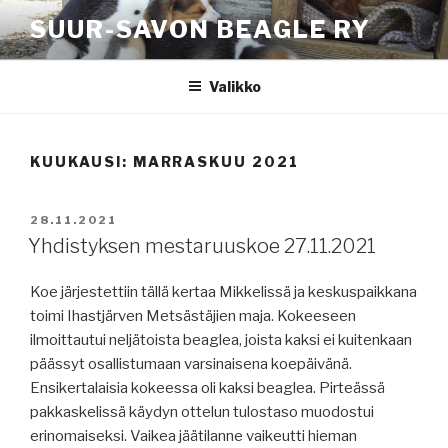
Siirry
SUUR-SAVON BEAGLE RY
sisältöön
Valikko
KUUKAUSI:
MARRASKUU 2021
JULKAISTU
28.11.2021
Yhdistyksen mestaruuskoe 27.11.2021
Koe järjestettiin tällä kertaa Mikkelissä ja keskuspaikkana
toimi Ihastjärven Metsästäjien maja. Kokeeseen
ilmoittautui neljätoista beaglea, joista kaksi ei kuitenkaan
päässyt osallistumaan varsinaisena koepäivänä.
Ensikertalaisia kokeessa oli kaksi beaglea. Pirteässä
pakkaskelissä käydyn ottelun tulostaso muodostui
erinomaiseksi. Vaikea jäätilanne vaikeutti hieman