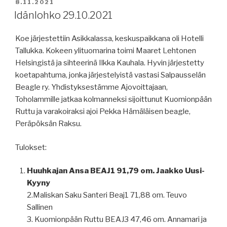
JULKAISTU
8.11.2021
Idänlohko 29.10.2021
Koe järjestettiin Asikkalassa, keskuspaikkana oli Hotelli
Tallukka. Kokeen ylituomarina toimi Maaret Lehtonen
Helsingistä ja sihteerinä Ilkka Kauhala. Hyvin järjestetty
koetapahtuma, jonka järjestelyistä vastasi Salpausselän
Beagle ry. Yhdistyksestämme Ajovoittajaan,
Toholammille jatkaa kolmanneksi sijoittunut Kuomionpään
Ruttu ja varakoiraksi ajoi Pekka Hämäläisen beagle,
Peräpöksän Raksu.
Tulokset:
Huuhkajan Ansa BEAJ1 91,79 om. Jaakko Uusi-
Kyyny
2.Maliskan Saku Santeri Beaj1 71,88 om. Teuvo
Sallinen
3. Kuomionpään Ruttu BEAJ3 47,46 om. Annamari ja