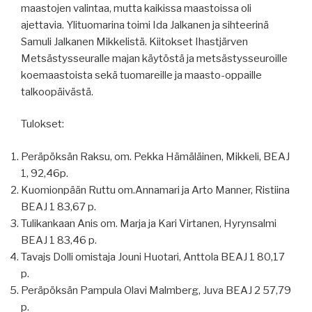
maastojen valintaa, mutta kaikissa maastoissa oli
ajettavia. Ylituomarina toimi Ida Jalkanen ja sihteerinä
Samuli Jalkanen Mikkelistä. Kiitokset Ihastjärven
Metsästysseuralle majan käytöstä ja metsästysseuroille
koemaastoista sekä tuomareille ja maasto-oppaille
talkoopäivästä.
Tulokset:
Peräpöksän Raksu, om. Pekka Hämäläinen, Mikkeli, BEAJ
1, 92,46p.
Kuomionpään Ruttu om.Annamari ja Arto Manner, Ristiina
BEAJ 1 83,67 p.
Tulikankaan Anis om. Marja ja Kari Virtanen, Hyrynsalmi
BEAJ 1 83,46 p.
Tavajs Dolli omistaja Jouni Huotari, Anttola BEAJ 1 80,17
p.
Peräpöksän Pampula Olavi Malmberg, Juva BEAJ 2 57,79
p.