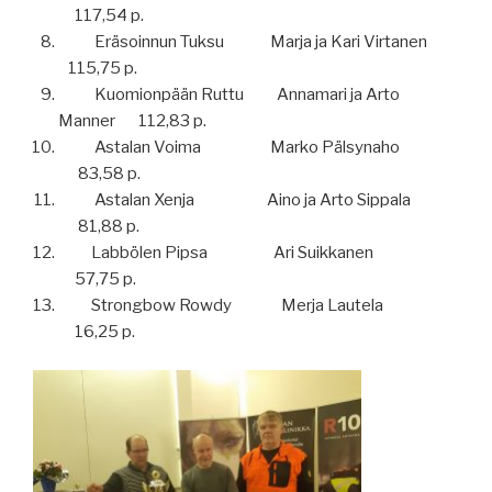
117,54 p.
Eräsoinnun Tuksu Marja ja Kari Virtanen
115,75 p.
Kuomionpään Ruttu Annamari ja Arto
Manner 112,83 p.
Astalan Voima Marko Pälsynaho
83,58 p.
Astalan Xenja Aino ja Arto Sippala
81,88 p.
Labbölen Pipsa Ari Suikkanen
57,75 p.
Strongbow Rowdy Merja Lautela
16,25 p.