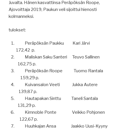
Juvalta. Hänen kasvattinsa Peräpöksän Roope,
Ajovoittaja 2019, Paukun veli sijoittui hienosti
kolmanneksi.
tulokset:
Peräpöksän Paukku Kari Järvi
172,42 p.
Maliskan Saku Santeri Teuvo Sallinen
162,75 p.
Peräpöksän Roope Tuomo Rantala
159,29 p.
Kuivansalon Veeti Jukka Autere
139,87 p.
Hautapakan Sinttu Taneli Santala
131,29 p.
Kimnoble Ponte Veikko Pohjonen
122,67 p.
Huuhkajan Ansa Jaakko Uusi-Kyyny