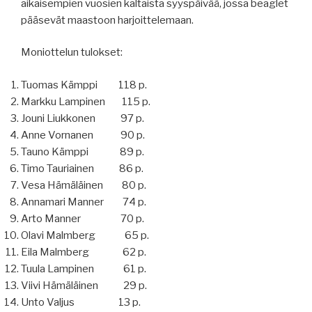
aikaisempien vuosien kaltaista syyspäivää, jossa beaglet
pääsevät maastoon harjoittelemaan.
Moniottelun tulokset:
Tuomas Kämppi 118 p.
Markku Lampinen 115 p.
Jouni Liukkonen 97 p.
Anne Vornanen 90 p.
Tauno Kämppi 89 p.
Timo Tauriainen 86 p.
Vesa Hämäläinen 80 p.
Annamari Manner 74 p.
Arto Manner 70 p.
Olavi Malmberg 65 p.
Eila Malmberg 62 p.
Tuula Lampinen 61 p.
Viivi Hämäläinen 29 p.
Unto Valjus 13 p.