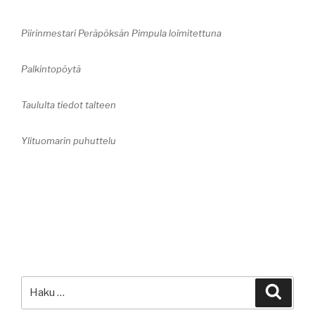
Piirinmestari Peräpöksän Pimpula loimitettuna
Palkintopöytä
Taululta tiedot talteen
Ylituomarin puhuttelu
Etsi:
Haku