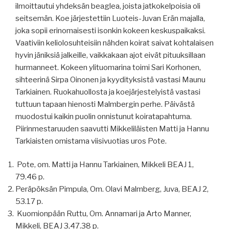
ilmoittautui yhdeksän beaglea, joista jatkokelpoisia oli
seitsemän. Koe järjestettiin Luoteis-Juvan Erän majalla,
joka sopii erinomaisesti isonkin kokeen keskuspaikaksi.
Vaativiin keliolosuhteisiin nähden koirat saivat kohtalaisen
hyvin jäniksiä jalkeille, vaikkakaan ajot eivät pituuksillaan
hurmanneet. Kokeen ylituomarina toimi Sari Korhonen,
sihteerinä Sirpa Oinonen ja kyydityksistä vastasi Maunu
Tarkiainen. Ruokahuollosta ja koejärjestelyistä vastasi
tuttuun tapaan hienosti Malmbergin perhe. Päivästä
muodostui kaikin puolin onnistunut koiratapahtuma.
Piirinmestaruuden saavutti Mikkeliläisten Matti ja Hannu
Tarkiaisten omistama viisivuotias uros Pote.
Pote, om. Matti ja Hannu Tarkiainen, Mikkeli BEAJ 1,
79.46 p.
Peräpöksän Pimpula, Om. Olavi Malmberg, Juva, BEAJ 2,
53.17 p.
Kuomionpään Ruttu, Om. Annamari ja Arto Manner,
Mikkeli, BEAJ 3,47.38 p.