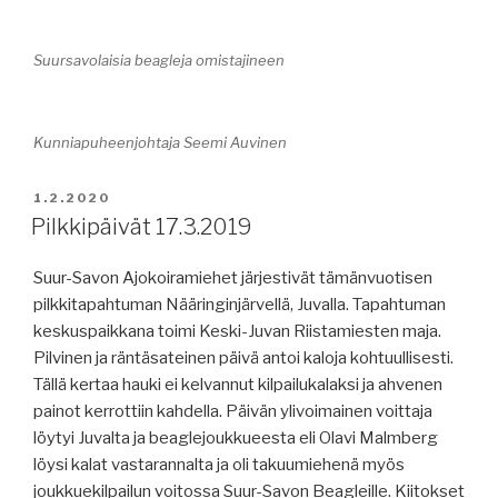
Suursavolaisia beagleja omistajineen
Kunniapuheenjohtaja Seemi Auvinen
JULKAISTU
1.2.2020
Pilkkipäivät 17.3.2019
Suur-Savon Ajokoiramiehet järjestivät tämänvuotisen
pilkkitapahtuman Nääringinjärvellä, Juvalla. Tapahtuman
keskuspaikkana toimi Keski-Juvan Riistamiesten maja.
Pilvinen ja räntäsateinen päivä antoi kaloja kohtuullisesti.
Tällä kertaa hauki ei kelvannut kilpailukalaksi ja ahvenen
painot kerrottiin kahdella. Päivän ylivoimainen voittaja
löytyi Juvalta ja beaglejoukkueesta eli Olavi Malmberg
löysi kalat vastarannalta ja oli takuumiehenä myös
joukkuekilpailun voitossa Suur-Savon Beagleille. Kiitokset