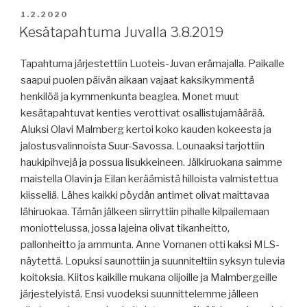
JULKAISTU
1.2.2020
Kesätapahtuma Juvalla 3.8.2019
Tapahtuma järjestettiin Luoteis-Juvan erämajalla. Paikalle
saapui puolen päivän aikaan vajaat kaksikymmentä
henkilöä ja kymmenkunta beaglea. Monet muut
kesätapahtuvat kenties verottivat osallistujamäärää.
Aluksi Olavi Malmberg kertoi koko kauden kokeesta ja
jalostusvalinnoista Suur-Savossa. Lounaaksi tarjottiin
haukipihvejä ja possua lisukkeineen. Jälkiruokana saimme
maistella Olavin ja Eilan keräämistä hilloista valmistettua
kiisseliä. Lähes kaikki pöydän antimet olivat maittavaa
lähiruokaa. Tämän jälkeen siirryttiin pihalle kilpailemaan
moniottelussa, jossa lajeina olivat tikanheitto,
pallonheitto ja ammunta. Anne Vornanen otti kaksi MLS-
näytettä. Lopuksi saunottiin ja suunniteltiin syksyn tulevia
koitoksia. Kiitos kaikille mukana olijoille ja Malmbergeille
järjestelyistä. Ensi vuodeksi suunnittelemme jälleen