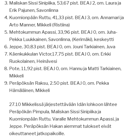
Maliskan Sissi Sinipiika, 53,67 pist. BEAJ 2, om. Laura ja
Erik Pajunen, Savonlinna
Kuomionpään Ruttu, 41,33 pist. BEAJ 3, om. Annamari ja
Arto Manner, Mikkeli (Ristiina)
Mehtokummun Apassi, 33,96 pist. BEAJ 0, om. Juha-
Pekka Luukkainen, Savonlinna, (Kerimäki), keskeytti
Jeppe, 30,83 pist. BEAJ 0, om. Jouni Tarkiainen, Juva
Käenkukkulan Victor,17,75 pist. BEAJ 0, om. Erkki
Ruokolainen, Heinävesi
Pote, 11,92 pist. BEAJ 0, om. Hannu ja Matti Tarkiainen,
Mikkeli
Peräpöksän Raksu, 2.50 pist. BEAJ 0, om. Pekka
Hämäläinen, Mikkeli
27.10 Mikkelissä järjestettävään Idän lohkoon lähtee
Peräpökän Pimpula, Maliskan Sissi Sinipiika ja
Kuomionpään Ruttu. Varalle Mehtokummun Apassi, ja
Jeppe. Peräpöksän Hakan aiemmat tulokset eivät
oikeuttaneet jatkopaikoille.