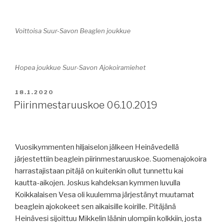
Voittoisa Suur-Savon Beaglen joukkue
Hopea joukkue Suur-Savon Ajokoiramiehet
JULKAISTU
18.1.2020
Piirinmestaruuskoe 06.10.2019
Vuosikymmenten hiljaiselon jälkeen Heinävedellä
järjestettiin beaglein piirinmestaruuskoe. Suomenajokoira
harrastajistaan pitäjä on kuitenkin ollut tunnettu kai
kautta-aikojen. Joskus kahdeksan kymmen luvulla
Koikkalaisen Vesa oli kuulemma järjestänyt muutamat
beaglein ajokokeet sen aikaisille koirille. Pitäjänä
Heinävesi sijoittuu Mikkelin läänin ulompiin kolkkiin, josta