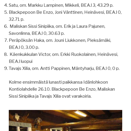
Satu, om. Markku Lampinen, Mikkeli, BEAJ 3, 43.29 p.
Blackpepoon Be Enzo, Joni Vänttinen, Heinävesi, BEAJ 0,
32.71 p.
Maliskan Sissi Sinipiika, om. Erik ja Laura Pajunen,
Savonlinna, BEAJ 0, 30.63 p.
Peräpöksän Haka, om. Jouni Liukkonen, Pieksämäki,
BEAJ 0, 3.00 p.
Käenkukkulan Victor, om. Erkki Ruokolainen, Heinävesi,
BEAJ luopui
Tavajs Xilia, om. Antti Pappinen, Mäntyharju, BEAJ 0, 0 p.
Kolme ensimmäistä lunasti paikkansa Idänlohkoon
Kontiolahdelle 26.10. Blackpepoon Be Enzo, Maliskan
Sissi Sinipiika ja Tavajs Xilia ovat varakoiria.