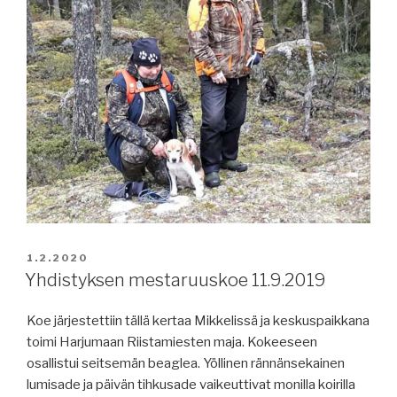
JULKAISTU
1.2.2020
Yhdistyksen mestaruuskoe 11.9.2019
Koe järjestettiin tällä kertaa Mikkelissä ja keskuspaikkana
toimi Harjumaan Riistamiesten maja. Kokeeseen
osallistui seitsemän beaglea. Yöllinen rännänsekainen
lumisade ja päivän tihkusade vaikeuttivat monilla koirilla