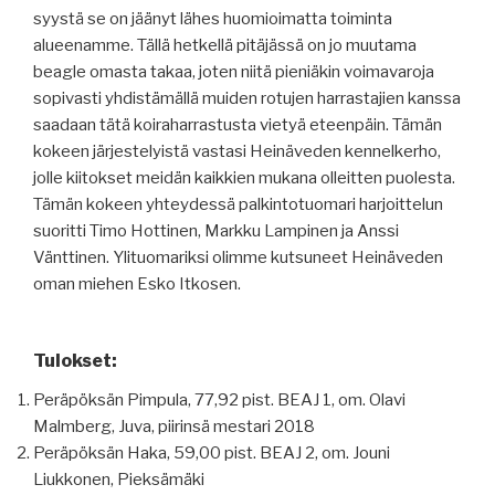
syystä se on jäänyt lähes huomioimatta toiminta
alueenamme. Tällä hetkellä pitäjässä on jo muutama
beagle omasta takaa, joten niitä pieniäkin voimavaroja
sopivasti yhdistämällä muiden rotujen harrastajien kanssa
saadaan tätä koiraharrastusta vietyä eteenpäin. Tämän
kokeen järjestelyistä vastasi Heinäveden kennelkerho,
jolle kiitokset meidän kaikkien mukana olleitten puolesta.
Tämän kokeen yhteydessä palkintotuomari harjoittelun
suoritti Timo Hottinen, Markku Lampinen ja Anssi
Vänttinen. Ylituomariksi olimme kutsuneet Heinäveden
oman miehen Esko Itkosen.
Tulokset:
Peräpöksän Pimpula, 77,92 pist. BEAJ 1, om. Olavi
Malmberg, Juva, piirinsä mestari 2018
Peräpöksän Haka, 59,00 pist. BEAJ 2, om. Jouni
Liukkonen, Pieksämäki