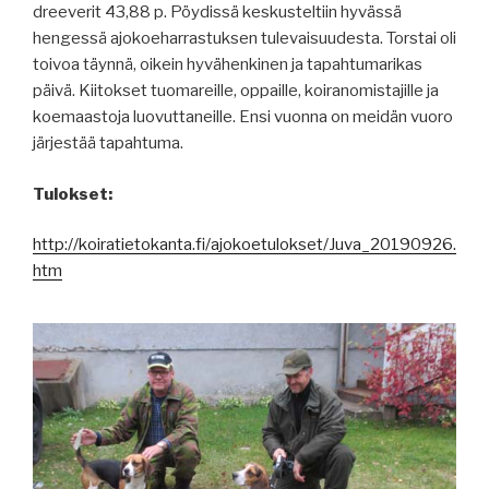
dreeverit 43,88 p. Pöydissä keskusteltiin hyvässä
hengessä ajokoeharrastuksen tulevaisuudesta. Torstai oli
toivoa täynnä, oikein hyvähenkinen ja tapahtumarikas
päivä. Kiitokset tuomareille, oppaille, koiranomistajille ja
koemaastoja luovuttaneille. Ensi vuonna on meidän vuoro
järjestää tapahtuma.
Tulokset:
http://koiratietokanta.fi/ajokoetulokset/Juva_20190926.
htm