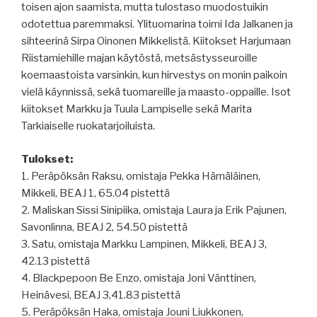
toisen ajon saamista, mutta tulostaso muodostuikin
odotettua paremmaksi. Ylituomarina toimi Ida Jalkanen ja
sihteerinä Sirpa Oinonen Mikkelistä. Kiitokset Harjumaan
Riistamiehille majan käytöstä, metsästysseuroille
koemaastoista varsinkin, kun hirvestys on monin paikoin
vielä käynnissä, sekä tuomareille ja maasto-oppaille. Isot
kiitokset Markku ja Tuula Lampiselle sekä Marita
Tarkiaiselle ruokatarjoiluista.
Tulokset:
1. Peräpöksän Raksu, omistaja Pekka Hämäläinen,
Mikkeli, BEAJ 1, 65.04 pistettä
2. Maliskan Sissi Sinipiika, omistaja Laura ja Erik Pajunen,
Savonlinna, BEAJ 2, 54.50 pistettä
3. Satu, omistaja Markku Lampinen, Mikkeli, BEAJ 3,
42.13 pistettä
4. Blackpepoon Be Enzo, omistaja Joni Vänttinen,
Heinävesi, BEAJ 3,41.83 pistettä
5. Peräpöksän Haka, omistaja Jouni Liukkonen,