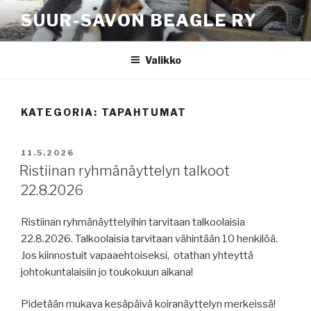
Siirry
SUUR-SAVON BEAGLE RY
sisältöön
Valikko
KATEGORIA:
TAPAHTUMAT
JULKAISTU
11.5.2026
Ristiinan ryhmänäyttelyn talkoot
22.8.2026
Ristiinan ryhmänäyttelyihin tarvitaan talkoolaisia
22.8.2026. Talkoolaisia tarvitaan vähintään 10 henkilöä.
Jos kiinnostuit vapaaehtoiseksi, otathan yhteyttä
johtokuntalaisiin jo toukokuun aikana!
Pidetään mukava kesäpäivä koiranäyttelyn merkeissä!