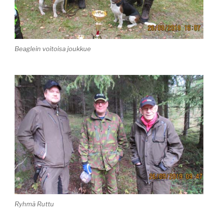
Beaglein voitoisa joukkue
Ryhmä Ruttu