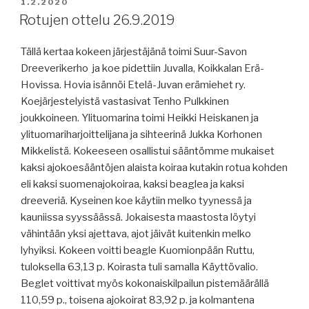
JULKAISTU
1.2.2020
Rotujen ottelu 26.9.2019
Tällä kertaa kokeen järjestäjänä toimi Suur-Savon
Dreeverikerho ja koe pidettiin Juvalla, Koikkalan Erä-
Hovissa. Hovia isännöi Etelä-Juvan erämiehet ry.
Koejärjestelyistä vastasivat Tenho Pulkkinen
joukkoineen. Ylituomarina toimi Heikki Heiskanen ja
ylituomariharjoittelijana ja sihteerinä Jukka Korhonen
Mikkelistä. Kokeeseen osallistui sääntömme mukaiset
kaksi ajokoesääntöjen alaista koiraa kutakin rotua kohden
eli kaksi suomenajokoiraa, kaksi beaglea ja kaksi
dreeveriä. Kyseinen koe käytiin melko tyynessä ja
kauniissa syyssäässä. Jokaisesta maastosta löytyi
vähintään yksi ajettava, ajot jäivät kuitenkin melko
lyhyiksi. Kokeen voitti beagle Kuomionpään Ruttu,
tuloksella 63,13 p. Koirasta tuli samalla Käyttövalio.
Beglet voittivat myös kokonaiskilpailun pistemäärällä
110,59 p., toisena ajokoirat 83,92 p. ja kolmantena