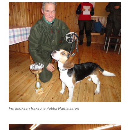
Peräpöksän Raksu ja Pekka Hämäläinen